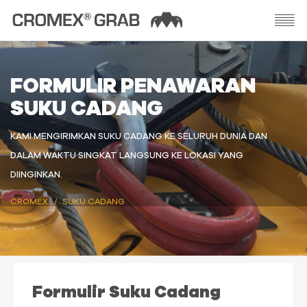
FORMULIR PENAWARAN
SUKU CADANG
KAMI MENGIRIMKAN SUKU CADANG KE SELURUH DUNIA DAN
DALAM WAKTU SINGKAT LANGSUNG KE LOKASI YANG
DIINGINKAN.
CROMEX
SUKU CADANG
Formulir Suku Cadang